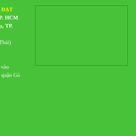
 ĐẠT
TP. HCM
p, TP.
Thái)
 vào
n quận Gò