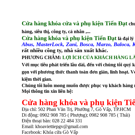
Cửa hàng khóa cửa và phụ kiện Tiến Đạt
chu
hàng, siêu thị, công ty, cá nhân ,...
Cửa hàng khóa và phụ kiện Tiến Đạt
là đại l
Abus,
MasterLock, Zani, Bosca, Marzo, Baloca, K
rất nhiều công ty, nhà sản xuất khác.
PHƯƠNG CHÂM:
LỢI ÍCH CỦA KHÁCH HÀNG LÀ
Với mục tiêu phát triển lâu dài, đến với chúng tôi qu
gọn với phương thức thanh toán đơn giản, linh hoạt. Vớ
kiệm thời gian.
Chúng tôi luôn mong muốn được phục vụ khách hàng ng
Mọi thông tin xin liên hệ:
Cửa hàng khóa và phụ kiện Ti
Địa chỉ: 502 Phan Văn Trị, Phường 7, Gò Vấp, TP.HCM
Di động: 0902 908 785 ( Phượng); 0982 908 785 ( Thái)
Điện thoại bàn: 028 22 484 331
Email: khoaviettiepgv@gmail.com
Facebook: Khóa cửa Gò Vấp