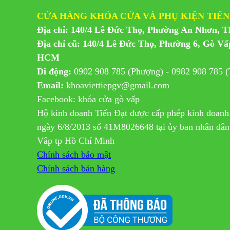
CỬA HÀNG KHÓA CỬA VÀ PHỤ KIỆN TIẾN
Địa chỉ: 140/4 Lê Đức Thọ, Phường An Nhơn, 
Địa chỉ cũ: 140/4 Lê Đức Thọ, Phường 6, Gò Vấ
HCM
Di động:
0902 908 785 (Phượng) - 0982 908 785 (
Email:
khoaviettiepgv@gmail.com
Facebook: khóa cửa gò vấp
Hộ kinh doanh Tiến Đạt được cấp phép kinh doanh
ngày 6/8/2013 số 41M8026648 tại ủy ban nhân dâ
Vâp tp Hồ Chí Minh
Chính sách bảo mật
Chính sách bán hàng