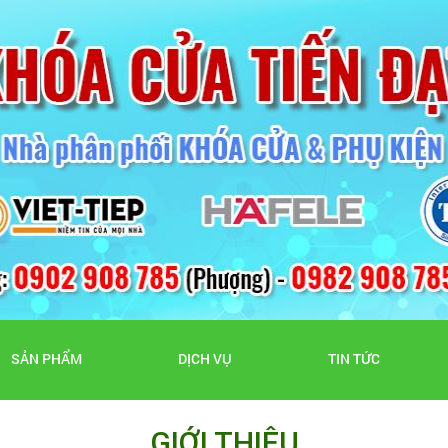
SẢN PHẨM
DỊCH VỤ
TIN TỨC
GIỚI THIỆU