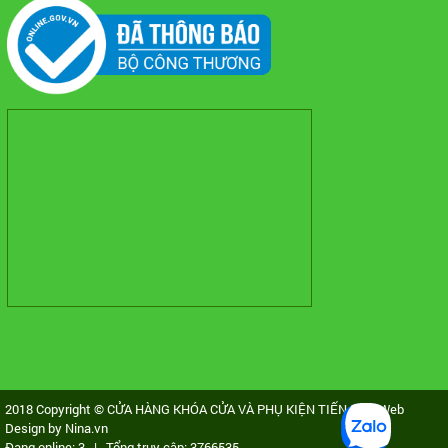
2018 Copyright © CỬA HÀNG KHÓA CỬA VÀ PHỤ KIỆN TIẾN ĐẠT. Web
Design by Nina.vn
Đang online:
3
| Tổng truy cập:
3766535