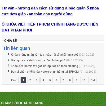
Tư vấn - hướng dẫn cách sử dụng & bảo quản ổ khóa
cực đơn giản - an toàn cho người dùng
Ổ KHÓA VIỆT TIỆP TPHCM CHÍNH HÃNG ĐƯỢC TIẾN
ĐẠT PHÂN PHỐI
CHIA SẺ:
Tin liên quan
Khóa không nhận vân tay hoặc mã số phải làm sao?
(02.12.2025)
Điều gì xảy ra khi khóa cửa điện tử hết pin?
(02.12.2025)
Khóa cửa Hafele tay gạt, dễ lắp đặt, an toàn sử dụng
(01.12.2025)
Đơn vị phân phối khóa Hafele chính hãng tại TPHCM
(01.12.2025)
First
1
2
3
4
5
6
7
8
9
10
End
CHĂM SÓC KHÁCH HÀNG