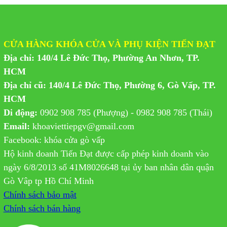
CỬA HÀNG KHÓA CỬA VÀ PHỤ KIỆN TIẾN ĐẠT
Địa chỉ: 140/4 Lê Đức Thọ, Phường An Nhơn, TP.
HCM
Địa chỉ cũ: 140/4 Lê Đức Thọ, Phường 6, Gò Vấp, TP.
HCM
Di động:
0902 908 785 (Phượng) - 0982 908 785 (Thái)
Email:
khoaviettiepgv@gmail.com
Facebook: khóa cửa gò vấp
Hộ kinh doanh Tiến Đạt được cấp phép kinh doanh vào
ngày 6/8/2013 số 41M8026648 tại ủy ban nhân dân quận
Gò Vâp tp Hồ Chí Minh
Chính sách bảo mật
Chính sách bán hàng