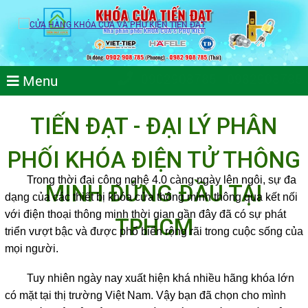
0902908785 - 0982908785
Menu
TIẾN ĐẠT - ĐẠI LÝ PHÂN
PHỐI KHÓA ĐIỆN TỬ THÔNG
Trong thời đại công nghệ 4.0 càng ngày lên ngôi, sự đa
MINH ĐỨNG ĐẦU TẠI
dạng của các thiết bị khóa cửa thông minh thông qua kết nối
với điện thoại thông minh thời gian gần đây đã có sự phát
TPHCM
triển vượt bậc và được phổ biến rộng rãi trong cuộc sống của
mọi người.
Tuy nhiên ngày nay xuất hiện khá nhiều
hãng khóa lớn
có mặt tại thị trường Việt Nam. Vậy bạn đã chọn cho mình