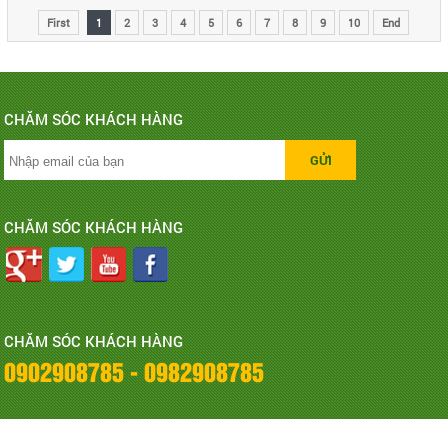
First
1
2
3
4
5
6
7
8
9
10
End
CHĂM SÓC KHÁCH HÀNG
CHĂM SÓC KHÁCH HÀNG
CHĂM SÓC KHÁCH HÀNG
0902908785 - 0982908785