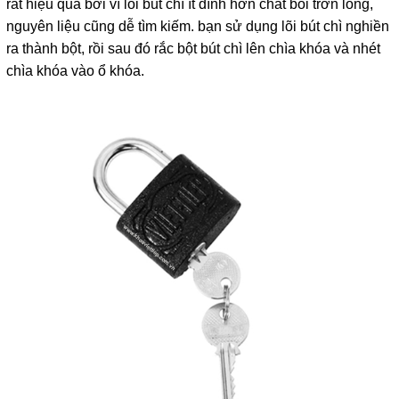
rất hiệu quả bởi vì lõi bút chì ít dính hơn chất bôi trơn lỏng,
nguyên liệu cũng dễ tìm kiếm. bạn sử dụng lõi bút chì nghiền
ra thành bột, rồi sau đó rắc bột bút chì lên chìa khóa và nhét
chìa khóa vào ổ khóa.