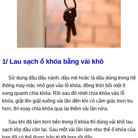
1/ Lau sạch ổ khóa bằng vải khô
Sử dụng dầu đậu nành, dầu mè hoặc là dầu dùng trong hệ
thống may mặc nhỏ giọt vào lỗ khóa, đồng thời bôi một ít
xung quanh chìa khóa. Rồi sau đó nhét chìa khóa vào lỗ
khóa, giật lên giật xuống vài lần đến khi có cảm giác trơn tru
hơn, thì xoay chìa khóa qua lại thêm vài lần nữa.
Sau khi đã làm trơn bên trong ổ khóa thì dùng vải khô lau
sạch lớp dầu còn lại. Sau một vài lần làm như thế ổ khóa của
bạn đã có thể được bảo trì tốt hơn rồi đấy.