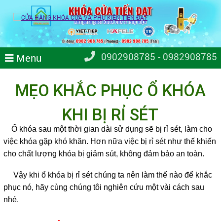
0902908785 - 0982908785
Menu
MẸO KHẮC PHỤC Ổ KHÓA
KHI BỊ RỈ SÉT
Ổ khóa sau một thời gian dài sử dụng sẽ bị rỉ sét, làm cho
việc khóa gặp khó khăn. Hơn nữa việc bị rỉ sét như thế khiến
cho chất lượng khóa bị giảm sút, không đảm bảo an toàn.
Vậy khi ổ khóa bị rỉ sét chúng ta nên làm thế nào để khắc
phục nó, hãy cùng chúng tôi nghiên cứu một vài cách sau
nhé.