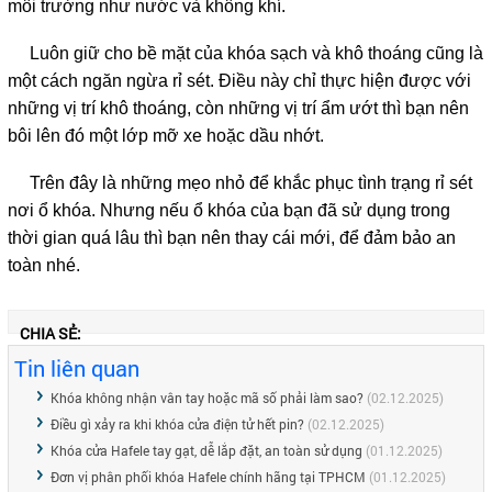
môi trường như nước và không khí.
Luôn giữ cho bề mặt của khóa sạch và khô thoáng cũng là
một cách ngăn ngừa rỉ sét. Điều này chỉ thực hiện được với
những vị trí khô thoáng, còn những vị trí ẩm ướt thì bạn nên
bôi lên đó một lớp mỡ xe hoặc dầu nhớt.
Trên đây là những mẹo nhỏ để khắc phục tình trạng rỉ sét
nơi ổ khóa. Nhưng nếu ổ khóa của bạn đã sử dụng trong
thời gian quá lâu thì bạn nên thay cái mới, để đảm bảo an
toàn nhé.
CHIA SẺ:
Tin liên quan
Khóa không nhận vân tay hoặc mã số phải làm sao?
(02.12.2025)
Điều gì xảy ra khi khóa cửa điện tử hết pin?
(02.12.2025)
Khóa cửa Hafele tay gạt, dễ lắp đặt, an toàn sử dụng
(01.12.2025)
Đơn vị phân phối khóa Hafele chính hãng tại TPHCM
(01.12.2025)