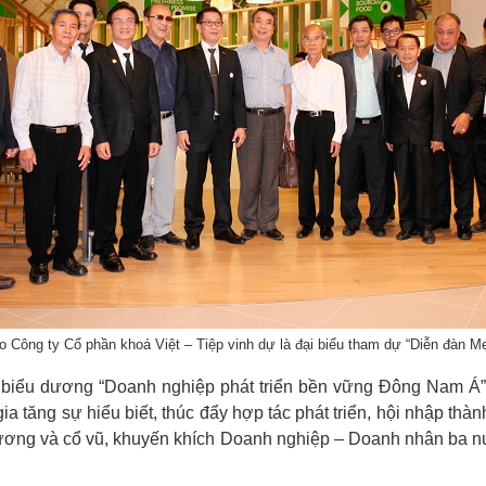
ạo Công ty Cổ phần khoá Việt – Tiệp vinh dự là đại biểu tham dự “Diễn đàn Me
 biểu dương “Doanh nghiệp phát triển bền vững Đông Nam Á”, 
a tăng sự hiểu biết, thúc đẩy hợp tác phát triển, hội nhập 
dương và cổ vũ, khuyến khích Doanh nghiệp – Doanh nhân ba n