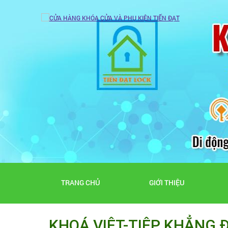
TRANG CHỦ
GIỚI THIỆU
KHOÁ VIỆT-TIỆP KHẲNG Đ