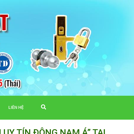
LIÊN HỆ
 UY TÍN ĐÔNG NAM Á” TẠI