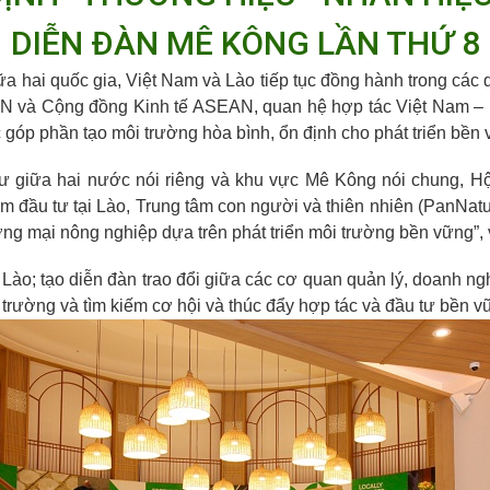
DIỄN ĐÀN MÊ KÔNG LẦN THỨ 8
a hai quốc gia, Việt Nam và Lào tiếp tục đồng hành trong các 
AN và Cộng đồng Kinh tế ASEAN, quan hệ hợp tác Việt Nam – Là
 góp phần tạo môi trường hòa bình, ổn định cho phát triển bề
 giữa hai nước nói riêng và khu vực Mê Kông nói chung, Hội
 đầu tư tại Lào, Trung tâm con người và thiên nhiên (PanNatu
g mại nông nghiệp dựa trên phát triển môi trường bền vững”, 
ào; tạo diễn đàn trao đổi giữa các cơ quan quản lý, doanh ngh
 trường và tìm kiếm cơ hội và thúc đẩy hợp tác và đầu tư bền v