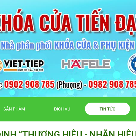
SẢN PHẨM
DỊCH VỤ
TIN TỨC
ỊNH “THƯƠNG HIỆU - NHÃN HIỆU