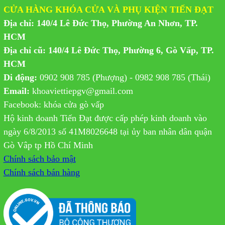
CỬA HÀNG KHÓA CỬA VÀ PHỤ KIỆN TIẾN ĐẠT
Địa chỉ: 140/4 Lê Đức Thọ, Phường An Nhơn, TP.
HCM
Địa chỉ cũ: 140/4 Lê Đức Thọ, Phường 6, Gò Vấp, TP.
HCM
Di động:
0902 908 785 (Phượng) - 0982 908 785 (Thái)
Email:
khoaviettiepgv@gmail.com
Facebook: khóa cửa gò vấp
Hộ kinh doanh Tiến Đạt được cấp phép kinh doanh vào
ngày 6/8/2013 số 41M8026648 tại ủy ban nhân dân quận
Gò Vâp tp Hồ Chí Minh
Chính sách bảo mật
Chính sách bán hàng