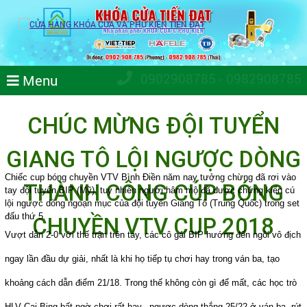
0902908785 - 0982908785
Menu
CHÚC MỪNG ĐỘI TUYỂN
GIANG TÔ LỘI NGƯỢC DÒNG
Chiếc cup bóng chuyền VTV Bình Điền năm nay tưởng chừng đã rơi vào 
THÀNH CÔNG CÚP BÓNG
tay đội tuyển BIP (Mỹ), tuy nhiên người hâm mộ đã được chứng kiến cú 
lội ngược dòng ngoạn mục của đội tuyển Giang Tô (Trung Quốc) trong set 
đấu thứ 5. 
CHUYỀN VTV CUP 2018
Vượt dẫn 2-0 với thế trận trên tay, các cô gái BIP hướng đến ngôi vô địch 
ngay lần đầu dự giải, nhất là khi họ tiếp tụ chơi hay trong ván ba, tạo 
khoảng cách dẫn điểm 21/18. 
Trong thế không còn gì để mất, các học trò 
HLV Cai Bing bất ngờ chơi rất hay,  ngược dòng thắng 25/22 ở ván ba, rút 