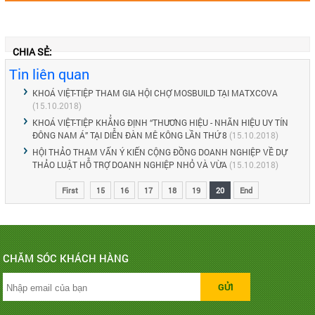
CHIA SẺ:
Tin liên quan
KHOÁ VIỆT-TIỆP THAM GIA HỘI CHỢ MOSBUILD TẠI MATXCOVA
(15.10.2018)
KHOÁ VIỆT-TIỆP KHẲNG ĐỊNH “THƯƠNG HIỆU - NHÃN HIỆU UY TÍN
ĐÔNG NAM Á” TẠI DIỄN ĐÀN MÊ KÔNG LẦN THỨ 8
(15.10.2018)
HỘI THẢO THAM VẤN Ý KIẾN CỘNG ĐỒNG DOANH NGHIỆP VỀ DỰ
THẢO LUẬT HỖ TRỢ DOANH NGHIỆP NHỎ VÀ VỪA
(15.10.2018)
First
15
16
17
18
19
20
End
CHĂM SÓC KHÁCH HÀNG