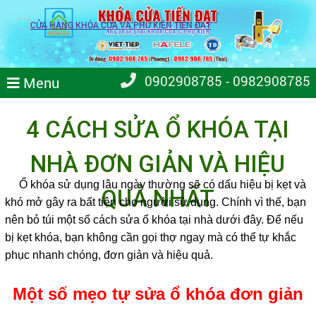
0902908785 - 0982908785
Menu
4 CÁCH SỬA Ổ KHÓA TẠI
NHÀ ĐƠN GIẢN VÀ HIỆU
Ổ khóa sử dụng lâu ngày thường sẽ có dấu hiệu bị kẹt và
QUẢ NHẤT
khó mở gây ra bất tiện cho người sử dụng. Chính vì thế, bạn
nên bỏ túi một số cách sửa ổ khóa tại nhà dưới đây. Để nếu
bị kẹt khóa, bạn không cần gọi thợ ngay mà có thể tự khắc
phục nhanh chóng, đơn giản và hiệu quả.
Một số mẹo tự sửa ổ khóa đơn giản