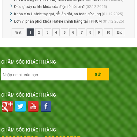
Điều gì xảy ra khi khóa cửa điện tử hết pin?
(02.12.2025)
Khóa cửa Hafele tay gạt, dễ lắp đặt, an toàn sử dụng
(01.12.2025)
Đơn vị phân phối khóa Hafele chính hãng tại TPHCM
(01.12.2025)
First
1
2
3
4
5
6
7
8
9
10
End
CHĂM SÓC KHÁCH HÀNG
CHĂM SÓC KHÁCH HÀNG
CHĂM SÓC KHÁCH HÀNG