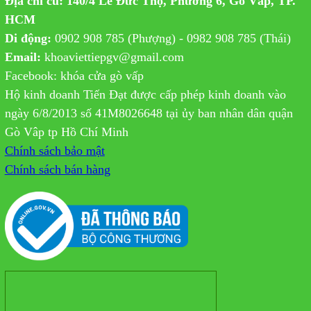
Địa chỉ cũ: 140/4 Lê Đức Thọ, Phường 6, Gò Vấp, TP.
HCM
Di động:
0902 908 785 (Phượng) - 0982 908 785 (Thái)
Email:
khoaviettiepgv@gmail.com
Facebook: khóa cửa gò vấp
Hộ kinh doanh Tiến Đạt được cấp phép kinh doanh vào
ngày 6/8/2013 số 41M8026648 tại ủy ban nhân dân quận
Gò Vâp tp Hồ Chí Minh
Chính sách bảo mật
Chính sách bán hàng