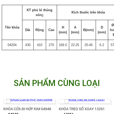
KT phủ bì thùng
Kích thước trên khóa
són
g
Ø
Tên khóa
H
A
D
Dài
Rộng
Cao
B(mm)
ho
(mm)
(mm)
(mm)
04204
430
410
270
169.0
22-25
25-45
6.2
57
SẢN PHẨM CÙNG LOẠI
KHÓA CỬA ĐI HỢP KIM 04948
KHÓA TREO SỐ XOAY 13261