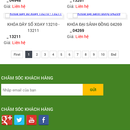
_ 04948
_ 13261
Giá:
Liên hệ
Giá:
Liên hệ
KHÓA DÂY SỐ XOAY 13210 -
KHÓA ĐẠI SẢNH ĐỒNG 04269
13211
_ 04269
_ 13211
Giá:
Liên hệ
Giá:
Liên hệ
First
1
2
3
4
5
6
7
8
9
10
End
CHĂM SÓC KHÁCH HÀNG
CHĂM SÓC KHÁCH HÀNG