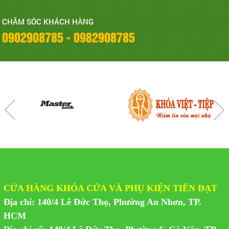
CHĂM SÓC KHÁCH HÀNG
0902908785 - 0982908785
CỬA HÀNG KHÓA CỬA VÀ PHỤ KIỆN TIẾN ĐẠT
Địa chỉ: 140/4 Lê Đức Thọ, Phường An Nhơn, TP.
HCM