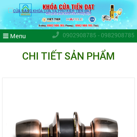
0902908785 - 0982908785
Menu
CHI TIẾT SẢN PHẨM