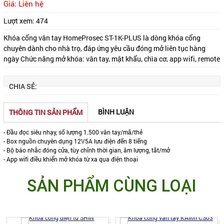
Giá: Liên hệ
Lượt xem:
474
Khóa cổng vân tay HomeProsec ST-1K-PLUS là dòng khóa cổng
chuyên dành cho nhà trọ, đáp ứng yêu cầu đóng mở liên tục hàng
ngày Chức năng mở khóa: vân tay, mật khẩu, chìa cơ, app wifi, remote
CHIA SẺ:
BÌNH LUẬN
THÔNG TIN SẢN PHẨM
- Đầu đọc siêu nhạy, số lượng 1.500 vân tay/mã/thẻ
- Box nguồn chuyên dụng 12V5A lưu điện đến 8 tiếng
- Bộ báo nhắc đóng cửa, tùy chỉnh thời gian, âm lượng, tắt/mở
- App wifi điều khiển mở khóa từ xa qua điện thoại
SẢN PHẨM CÙNG LOẠI