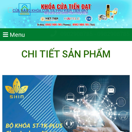
0902908785 - 0982908785
Menu
CHI TIẾT SẢN PHẨM