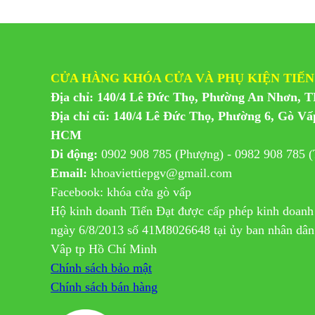
CỬA HÀNG KHÓA CỬA VÀ PHỤ KIỆN TIẾN
Địa chỉ: 140/4 Lê Đức Thọ, Phường An Nhơn, 
Địa chỉ cũ: 140/4 Lê Đức Thọ, Phường 6, Gò Vấ
HCM
Di động:
0902 908 785 (Phượng) - 0982 908 785 (
Email:
khoaviettiepgv@gmail.com
Facebook: khóa cửa gò vấp
Hộ kinh doanh Tiến Đạt được cấp phép kinh doanh
ngày 6/8/2013 số 41M8026648 tại ủy ban nhân dâ
Vâp tp Hồ Chí Minh
Chính sách bảo mật
Chính sách bán hàng