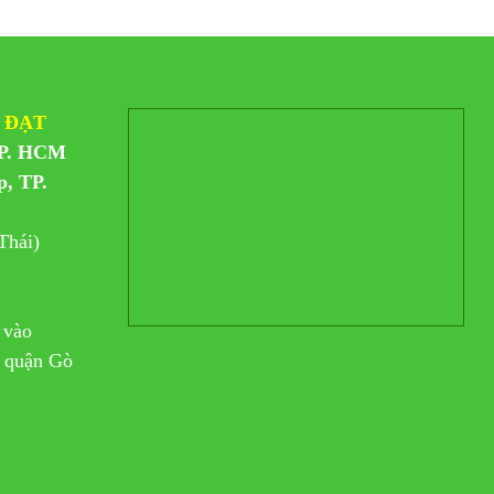
 ĐẠT
TP. HCM
p, TP.
Thái)
 vào
n quận Gò