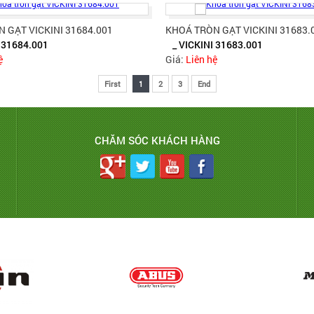
 GẠT VICKINI 31684.001
KHOÁ TRÒN GẠT VICKINI 31683.
I 31684.001
_ VICKINI 31683.001
ệ
Giá:
Liên hệ
First
1
2
3
End
CHĂM SÓC KHÁCH HÀNG