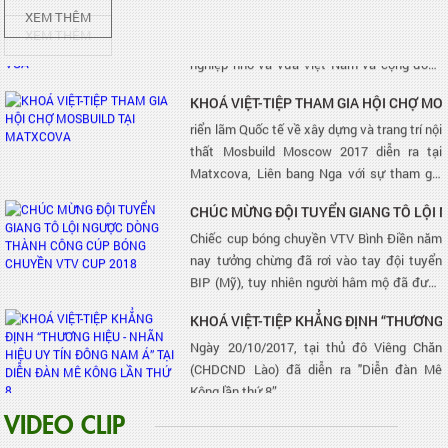
Ngày 29/10/2016, tại Hà Nội, Bộ Kế hoạch
XEM THÊM
và Đầu tư, Bộ Tư pháp, Hiệp hội Doanh
nghiệp nhỏ và vừa Việt Nam và cộng đồng
doanh nghiệp đã tổ chức buổi “Hội thảo
KHOÁ VIỆT-TIỆP THAM GIA HỘI CHỢ M
tham vấn ý kiến cộng đồng doanh nghiệp về
riển lãm Quốc tế về xây dựng và trang trí nội
Dự thảo Luật Hỗ trợ doanh nghiệp nhỏ và
thất Mosbuild Moscow 2017 diễn ra tại
vừa”.
Matxcova, Liên bang Nga với sự tham gia
của nhiều doanh nghiệp lớn trên thế giới
CHÚC MỪNG ĐỘI TUYỂN GIANG TÔ LỘI
trong đó có Công ty Cổ phần Khoá Việt -
Chiếc cup bóng chuyền VTV Bình Điền năm
Tiệp
nay tưởng chừng đã rơi vào tay đội tuyển
BIP (Mỹ), tuy nhiên người hâm mộ đã được
chứng kiến cú lội ngược dòng ngoạn mục
KHOÁ VIỆT-TIỆP KHẲNG ĐỊNH “THƯƠNG 
của đội tuyển Giang Tô (Trung Quốc) trong
Ngày 20/10/2017, tại thủ đô Viêng Chăn
set đấu thứ 5.
(CHDCND Lào) đã diễn ra "Diễn đàn Mê
Kông lần thứ 8”.
VIDEO CLIP
HỘI THẢO THAM VẤN Ý KIẾN CỘNG ĐỒN
Ngày 29/10/2016, tại Hà Nội, Bộ Kế hoạch