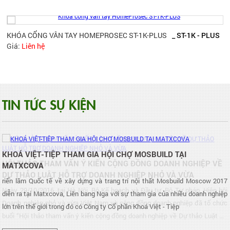
KHÓA CỔNG VÂN TAY HOMEPROSEC ST-1K-PLUS
_ ST-1K - PLUS
Giá:
Liên hệ
TIN TỨC SỰ KIỆN
CHÚC MỪNG ĐỘI TUYỂN GIANG TÔ LỘI
Chiếc cup bóng chuyền VTV Bình Điền năm
nay tưởng chừng đã rơi vào tay đội tuyển
BIP (Mỹ), tuy nhiên người hâm mộ đã được
KHOÁ VIỆT-TIỆP THAM GIA HỘI CHỢ MOSBUILD TẠI
chứng kiến cú lội ngược dòng ngoạn mục
KHOÁ VIỆT-TIỆP KHẲNG ĐỊNH “THƯƠNG 
MATXCOVA
của đội tuyển Giang Tô (Trung Quốc) trong
Ngày 20/10/2017, tại thủ đô Viêng Chăn
set đấu thứ 5.
riển lãm Quốc tế về xây dựng và trang trí nội thất Mosbuild Moscow 2017
(CHDCND Lào) đã diễn ra "Diễn đàn Mê
diễn ra tại Matxcova, Liên bang Nga với sự tham gia của nhiều doanh nghiệp
Kông lần thứ 8”.
lớn trên thế giới trong đó có Công ty Cổ phần Khoá Việt - Tiệp
HỘI THẢO THAM VẤN Ý KIẾN CỘNG ĐỒN