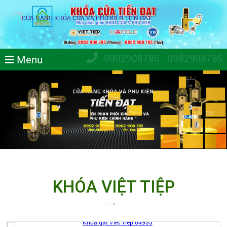
0902908785 - 0982908785
Menu
KHÓA VIỆT TIỆP