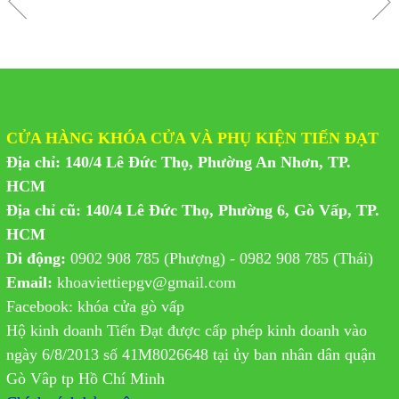
CỬA HÀNG KHÓA CỬA VÀ PHỤ KIỆN TIẾN ĐẠT
Địa chỉ: 140/4 Lê Đức Thọ, Phường An Nhơn, TP.
HCM
Địa chỉ cũ: 140/4 Lê Đức Thọ, Phường 6, Gò Vấp, TP.
HCM
Di động:
0902 908 785 (Phượng) - 0982 908 785 (Thái)
Email:
khoaviettiepgv@gmail.com
Facebook: khóa cửa gò vấp
Hộ kinh doanh Tiến Đạt được cấp phép kinh doanh vào
ngày 6/8/2013 số 41M8026648 tại ủy ban nhân dân quận
Gò Vâp tp Hồ Chí Minh